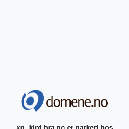
xn--kjpt-hra.no er parkert hos